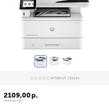
АРТИКУЛ:
2Z629A
2109,00
р.
(Включая НДС)