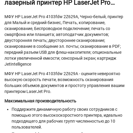
лазерный принтер HP LaserJet Pro
4103fdw 2Z629A черно-белая печать, A4,
Wi-Fi, Ethernet, Duplex
МФУ HP LaserJet Pro 4103fdw 2Z629A, Черно-белый, принтер
для Малый и средний бизнес, Печать, копирование,
сканирование, Беспроводное подключение; печать со
смартфона или планшета; автоподатчик документов;
двусторонняя печать; двустороннее сканирование;
сканирование в сообщение эл. почты; сканирование в PDF;
передний разъем USB для флеш-накопителя; опциональные
лотки увеличенной емкости; сенсорный экран; картридж
JetIntelligence
МФУ HP LaserJet Pro 4103fdw 2Z629A - оцените невероятно
высокую скорость печати, возможность сканирования
больших объемов документов и простоту управления вашим
принтером LaserJet Pro.
Максимальная производительность
Поддержите динамичную работу своих сотрудников с
помощью этого высокоскоростного принтера, идеально
подходящего для рабочих групп численностью до 10
пользователей.