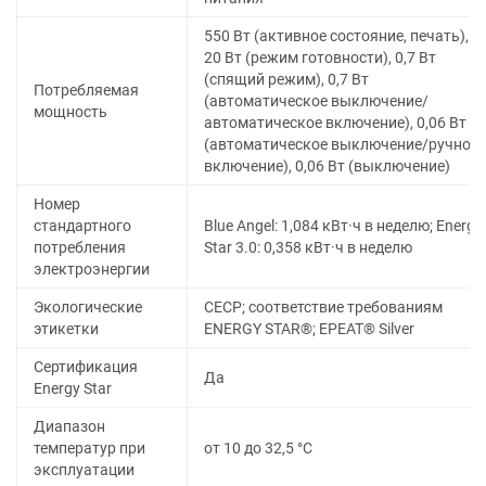
550 Вт (активное состояние, печать),
20 Вт (режим готовности), 0,7 Вт
(спящий режим), 0,7 Вт
Потребляемая
(автоматическое выключение/
мощность
автоматическое включение), 0,06 Вт
(автоматическое выключение/ручное
включение), 0,06 Вт (выключение)
Номер
стандартного
Blue Angel: 1,084 кВт·ч в неделю; Energy
потребления
Star 3.0: 0,358 кВт·ч в неделю
электроэнергии
Экологические
CECP; соответствие требованиям
этикетки
ENERGY STAR®; EPEAT® Silver
Сертификация
Да
Energy Star
Диапазон
температур при
от 10 до 32,5 °C
эксплуатации