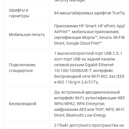
Security Manager
Шрифты и
84 масштабируемых шрифтов TrueType
гарнитуры
Приложение HP Smart; HP ePrint; Apple
AirPrint™; мобильные приложения;
Мобильная печать
сертификация Mopria™; печать Wi-Fi®
Direct; Google Cloud Print™
1 высокоскоростной порт USB 2.0; 1
хост-порт USB на задней панели;
Подключение,
сетевой разъем Gigabit Ethernet
стандартное
10/100/1000BASE-T; интерфейс
беспроводной сети Wi-Fi 802.3az (EEE)
и 802.11b/g/n 2,4/5 ГГц
Да, встроенный двухдиапазонный
интерфейс Wi-Fi; аутентификация WEP,
Беспроводной
WPA/WPA2, WPA Enterprise;
шифрование AES или TKIP; WPS; Wi-Fi
Direct; Bluetooth Low-Energy
2 Гбайт доступного пространства на