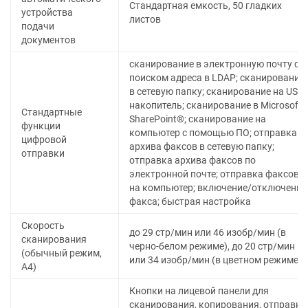
Стандартная емкость, 50 гладких
устройства
листов
подачи
документов
сканирование в электронную почту с
поиском адреса в LDAP; сканирование
в сетевую папку; сканирование на USB-
накопитель; сканирование в Microsoft
Стандартные
SharePoint®; сканирование на
функции
компьютер с помощью ПО; отправка
цифровой
архива факсов в сетевую папку;
отправки
отправка архива факсов по
электронной почте; отправка факсов
на компьютер; включение/отключение
факса; быстрая настройка
Скорость
до 29 стр/мин или 46 изобр/мин (в
сканирования
черно-белом режиме), до 20 стр/мин
(обычный режим,
или 34 изобр/мин (в цветном режиме)
A4)
Кнопки на лицевой панели для
сканирования, копирования, отправки