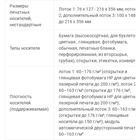
Размеры
Лоток 1: 76 x 127 - 216 x 356 мм; лоток
печатных
2, дополнительный лоток 3: 100 x 148
носителей,
до 216 x 356 мм
нестандартные
Бумага (высокосортная, для буклетов,
цветная , глянцевая, фотобумага,
Типы носителя
обычная, печатные бланки,
перфорированная, из вторсырья,
грубая), открытки, этикетки, конверты
лоток 1: 60–176 г/м² (открытки и
глянцевая фотобумага HP для цветной
лазерной печати до 200 г/м²); лоток 2:
60–163 г/м² (открытки до 176 г/м²,
Плотность
глянцевая фотобумага HP для цветной
носителей
лазерной печати до 200 г/м²);
(поддерживаемая)
дополнительный лоток 3: 60–163 г/м²
(открытки до 176 г/м², глянцевые
носители до 150 г/м²); модуль
автоматической двусторонней печати:
60–163 г/м²