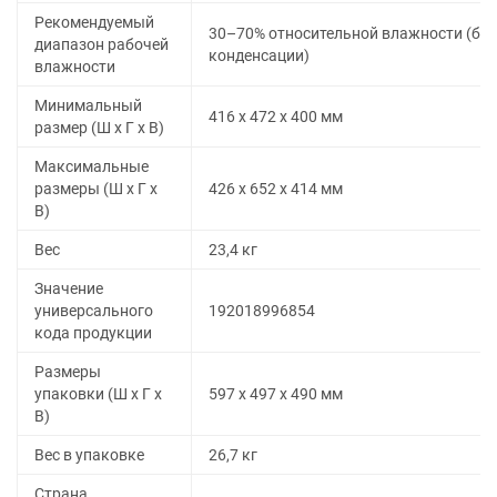
Рекомендуемый
30–70% относительной влажности (без
диапазон рабочей
конденсации)
влажности
Минимальный
416 x 472 x 400 мм
размер (Ш x Г x В)
Максимальные
размеры (Ш x Г x
426 x 652 x 414 мм
В)
Вес
23,4 кг
Значение
универсального
192018996854
кода продукции
Размеры
упаковки (Ш x Г x
597 x 497 x 490 мм
В)
Вес в упаковке
26,7 кг
Страна