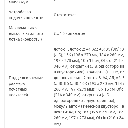
максимум
Устройство
Отсутствует
подачи конвертов
Максимальная
емкость входного
До 15 конвертов
лотка (конверты)
лоток 1, лоток 2: A4; A5; A6; B5 (JIS); B6
(JIS); 16K (195 x 270 мм, 184 x 260 мм,
197 x 273 мм); 10 x 15 см; Oficio (216 x
340 мм); открытки (JIS, односторонние
и двусторонние); конверты (DL, C5, B5);
Поддерживаемые
дополнительный лоток 3: A4; A5; A6; B5
размеры
(JIS); B6 (JIS); 16K (195 x 270 мм, 184 x
печатных
260 мм, 197 x 273 мм); 10 x 15 см; Oficio
носителей
(216 x 340 мм); открытки (JIS,
односторонние и двусторонние);
модуль автоматической двусторонней
печати: A4; B5; 16K (195 x 270 мм, 184 x
260 мм; 197 x 273 мм); Oficio (216 x 340
мм)