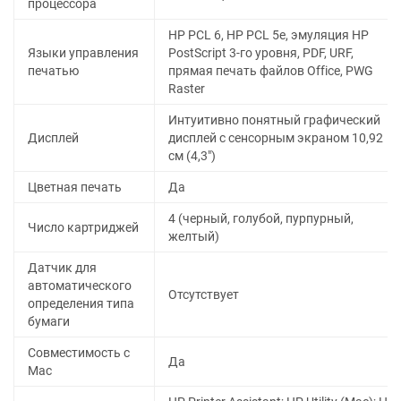
процессора
HP PCL 6, HP PCL 5e, эмуляция HP
Языки управления
PostScript 3-го уровня, PDF, URF,
печатью
прямая печать файлов Office, PWG
Raster
Интуитивно понятный графический
Дисплей
дисплей с сенсорным экраном 10,92
см (4,3")
Цветная печать
Да
4 (черный, голубой, пурпурный,
Число картриджей
желтый)
Датчик для
автоматического
Отсутствует
определения типа
бумаги
Совместимость с
Да
Mac