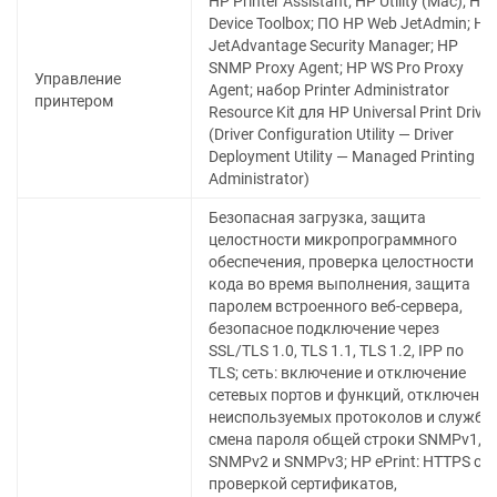
HP Printer Assistant; HP Utility (Mac); HP
Device Toolbox; ПО HP Web JetAdmin; HP
JetAdvantage Security Manager; HP
SNMP Proxy Agent; HP WS Pro Proxy
Управление
Agent; набор Printer Administrator
принтером
Resource Kit для HP Universal Print Driver
(Driver Configuration Utility — Driver
Deployment Utility — Managed Printing
Administrator)
Безопасная загрузка, защита
целостности микропрограммного
обеспечения, проверка целостности
кода во время выполнения, защита
паролем встроенного веб-сервера,
безопасное подключение через
SSL/TLS 1.0, TLS 1.1, TLS 1.2, IPP по
TLS; сеть: включение и отключение
сетевых портов и функций, отключение
неиспользуемых протоколов и служб,
смена пароля общей строки SNMPv1,
SNMPv2 и SNMPv3; HP ePrint: HTTPS с
проверкой сертификатов,