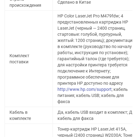
Сделано в Китае
происхождения
HP Color LaserJet Pro M479fdw; 4
предустановленных картриджа HP
LaserJet (черный — 2400 страниц,
стартовые: голубой, пурпурный,
желтый: 1200 страниц); документация
в комплекте (руководство по началу
работы, инструкция по установке);
Комплект
гарантийный талон (где требуется);
поставки
для настройки принтера требуется
подключение к Интернету;
программное обеспечение для
принтера HP доступно по адресу
http://www.hp.com/support
; кабель
питания; кабель USB; кабель для
факса
Кабель в
Да, кабель USB входит в комплект; Да,
комплекте
кабель для факса
Тонер-картридж HP LaserJet 415A,
черный (2400 страниц) W2030A; Тонер-